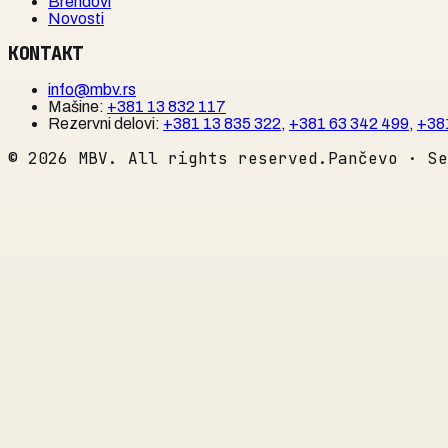
Brendovi
Novosti
KONTAKT
info@mbv.rs
Mašine
:
+381 13 832 117
Rezervni delovi
:
+381 13 835 322
,
+381 63 342 499
,
+38
©
2026
MBV. All rights reserved.
Pančevo · Se