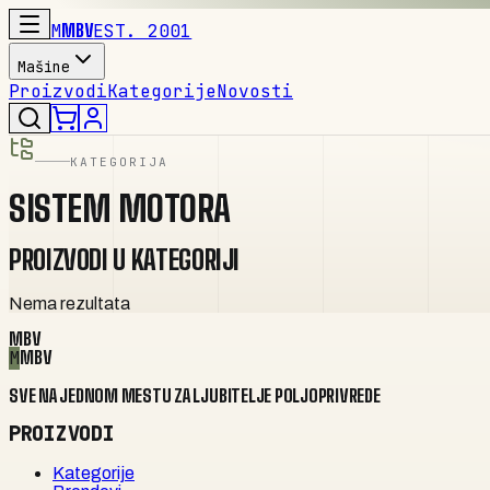
M
MBV
EST. 2001
Mašine
Proizvodi
Kategorije
Novosti
KATEGORIJA
SISTEM MOTORA
PROIZVODI U KATEGORIJI
Nema rezultata
MBV
M
MBV
SVE NA JEDNOM MESTU ZA LJUBITELJE POLJOPRIVREDE
PROIZVODI
Kategorije