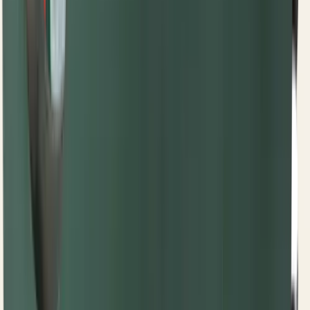
50,00 RSD
Šifra
OLT
ČAURA Ф36 / Ф42 X 22
Šifra
:
M4P1R2
73,75 RSD
Šifra
OLT
ČEKIĆ ZVONA SIGURNOSNE SPOJNICE (OLT)
Šifra
:
M4P1R4