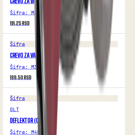
CREVO ZA VAZDUH Ф45 1M
Šifra
:
M3
191,25 RSD
Šifra
CREVO ZA VAZDUH Ф47 1M
Šifra
:
M3
188,50 RSD
Šifra
OLT
DEFLEKTOR (OLT)
Šifra
:
M4P1R5