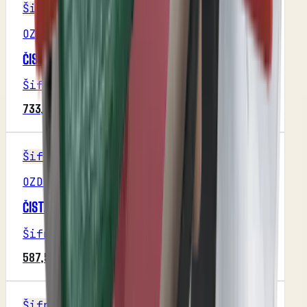
Šifra
OZDUMAN
ČISTAČ DESNI SPOLJNI (OZDUMAN)
Šifra
:
M1P29R3
733,75 RSD
Šifra
OZDUMAN
ČISTAČ DESNI UNUTRAŠNJI (OZDUMAN)
Šifra
:
M1P29R3
587,50 RSD
Šifra