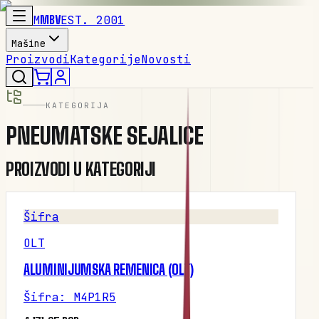
M
MBV
EST. 2001
Mašine
Proizvodi
Kategorije
Novosti
KATEGORIJA
PNEUMATSKE SEJALICE
PROIZVODI U KATEGORIJI
Šifra
OLT
ALUMINIJUMSKA REMENICA (OLT)
Šifra
:
M4P1R5