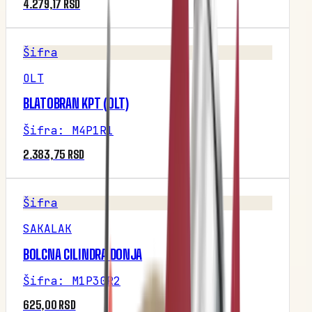
4.279,17 RSD
Šifra
OLT
BLATOBRAN KPT (OLT)
Šifra
:
M4P1R1
2.383,75 RSD
Šifra
SAKALAK
BOLCNA CILINDRA DONJA
Šifra
:
M1P30R2
625,00 RSD