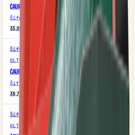
ČAURA SA RAMENOM Ф16/Ф20/Ф24X16/2
Šifra
:
M4P1R2
35,00 RSD
Šifra
OLT
ČAURA SA RAMENOM Ф20 / Ф24 / Ф28X16
Šifra
:
M4P1R2
38,75 RSD
Šifra
OLT