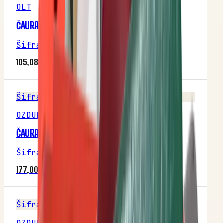
OLT
ČAURA MENJAČA PSK (OLT)
Šifra
:
M4P1R2
105,08 RSD
Šifra
OZDUMAN
ČAURA PLASTIČNA Ф16 (ОZDUMAN)
Šifra
:
M1
177,00 RSD
Šifra
OZDUMAN