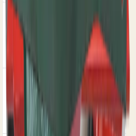
Šifra
OZDUMAN
CEVASTI ZUPČANIK REDUKTORA Ф20 (OZDUMAN)
Šifra
:
M1
3.304,00 RSD
Šifra
CANSA
CILINDAR DUPLOG HIDROMARKERA (CANSA)
Šifra
:
M1P21S1
9.375,00 RSD