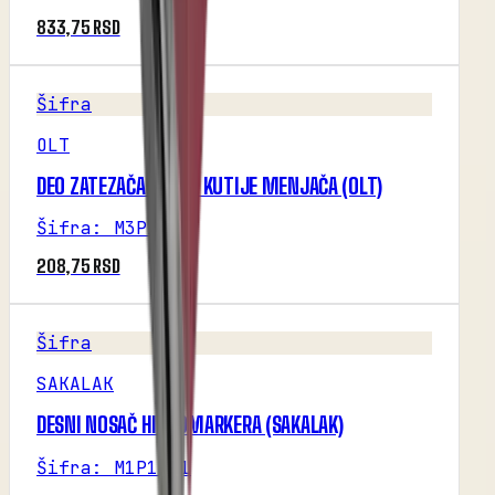
833,75 RSD
Šifra
OLT
DEO ZATEZAČA LANCA KUTIJE MENJAČA (OLT)
Šifra
:
M3P1R2
208,75 RSD
Šifra
SAKALAK
DESNI NOSAČ HIDROMARKERA (SAKALAK)
Šifra
:
M1P13R1