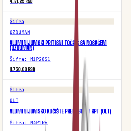
4.171,25 RSD
Šifra
OZDUMAN
ALUMINIJUMSKI PRITISNI TOČKIĆ SA NOSAČEM
(OZDUMAN)
Šifra
:
M1P28S1
11.750,00 RSD
Šifra
OLT
ALUMINIJUMSKO KUĆIŠTE PRENOSNIKA KPT (OLT)
Šifra
:
M4P1R6