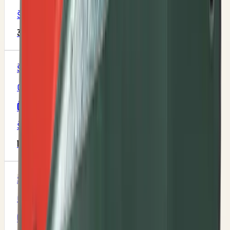
Šifra
:
M4
325,00 RSD
Šifra
OZDUMAN
ČAURA USEČENA Ф16 (ОZDUMAN)
Šifra
:
M1P29R3
177,00 RSD
Šifra
OZDUMAN
ČAURA USEČENA Ф20 (OZDUMAN)