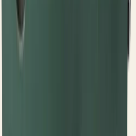
92,50 RSD
Šifra
OLT
ČEP PLASTIČNI PSK119 (OLT)
Šifra
:
M4P1R2
13,33 RSD
Šifra
OLT
ČEP RAZVODNIKA PSK270 (OLT)
Šifra
:
M3P1R3
100,00 RSD