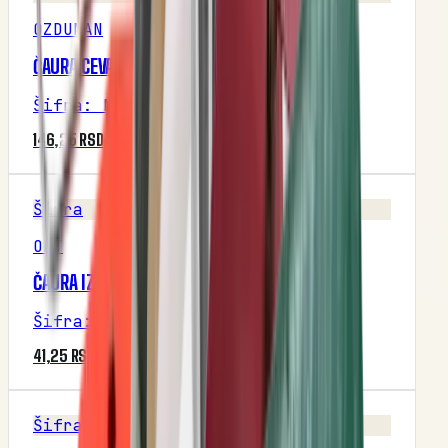
OZDUMAN
ČAURA CEVASTOG ZUPČANIKA (OZDUMAN)
Šifra
:
M1P29R3
146,25 RSD
Šifra
OLT
ČAURA IZBACIVAČA (OLT)
Šifra
:
M1P16R2
41,25 RSD
Šifra