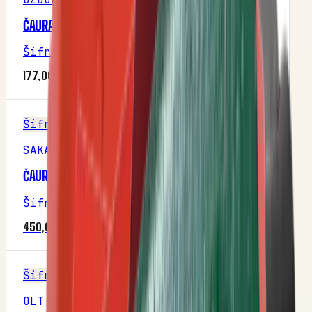
ČAURA PLASTIČNA Ф20 (OZDUMAN)
Šifra
:
M1
177,00 RSD
Šifra
SAKALAK
ČAURA PRIČVRŠĆIVAČA MARKERA
Šifra
:
M1P30R3
450,00 RSD
Šifra
OLT