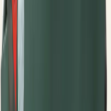
56,25 RSD
Šifra
OLT
ČAURA Ф19 / Ф25X16
Šifra
:
M4P1R2
55,00 RSD
Šifra
OLT
ČAURA Ф25/Ф30X20
Šifra
:
M4P1R2