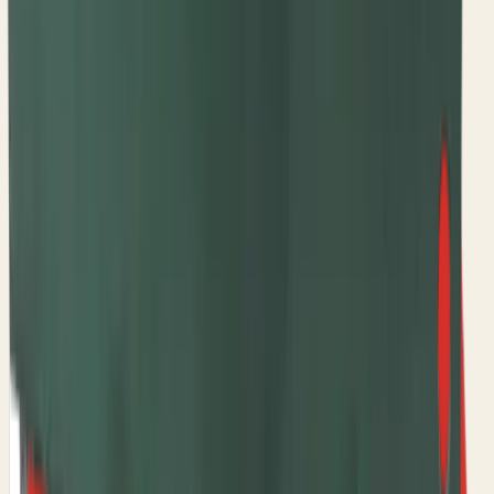
Šifra
OLT
CEVASTA OSOVINA (OLT)
Šifra
:
M3P2R3
271,25 RSD
Šifra
OZDUMAN
CEVASTI ZUPČANIK REDUKTORA Ф16 (ОZDUMAN)
Šifra
:
M1P29R3
3.304,00 RSD