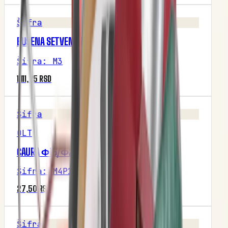
Šifra
BUŠENA SETVENA PLOČA (NODET)
Šifra
:
M3
1.111,25 RSD
Šifra
OLT
ČAURA Ф16/Ф20X16
Šifra
:
M4P1R2
27,50 RSD
Šifra