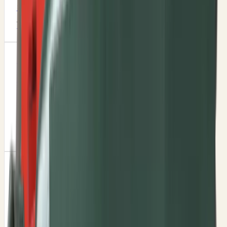
Šifra
:
M1
177,00 RSD
Šifra
OLT
ČAURA Ф16 / Ф20X20
Šifra
:
M4P1R2
26,25 RSD
Šifra
OLT
ČAURA Ф16/Ф20X32
Šifra
:
M4P1R2