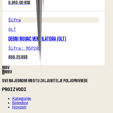
6.945,00 RSD
Šifra
OLT
DESNI NOSAČ VENTILATORA (OLT)
Šifra
:
M3P2R2
866,25 RSD
MBV
M
MBV
SVE NA JEDNOM MESTU ZA LJUBITELJE POLJOPRIVREDE
PROIZVODI
Kategorije
Brendovi
Novosti