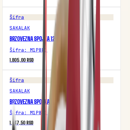
Šifra
SAKALAK
BRZOVEZNA SPOJKA 12MM
Šifra
:
M1P8R1
1.805,00 RSD
Šifra
SAKALAK
BRZOVEZNA SPOJKA 9MM
Šifra
:
M1P8R1
1.937,50 RSD