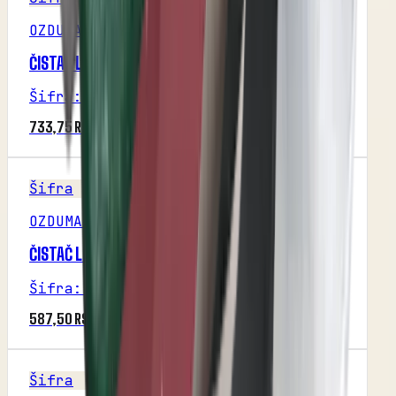
OZDUMAN
ČISTAČ LEVI SPOLJNI (OZDUMAN)
Šifra
:
M1P29R3
733,75 RSD
Šifra
OZDUMAN
ČISTAČ LEVI UNUTRAŠNJI (OZDUMAN)
Šifra
:
M1P29R3
587,50 RSD
Šifra