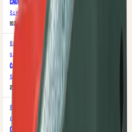
ČAURA SA RAMENOM Ф32/Ф40/Ф48X20/4
Šifra
:
M4P1R2
103,75 RSD
Šifra
SAKALAK
ČAURA SETVENOG APARATA (SAKALAK)
Šifra
:
M1P30R3
270,00 RSD
Šifra
OLT
ČAURA TOČKA (OLT)