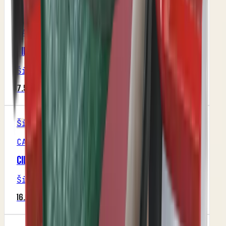
Šifra
SAKALAK
CILINDAR DUPLOG HIDROMARKERA (SAKALAK)
Šifra
:
M1P30R3
7.500,00 RSD
Šifra
CANSA
CILINDAR HIDROMARKERA (CANSA)
Šifra
:
M1P29R2
16.666,25 RSD