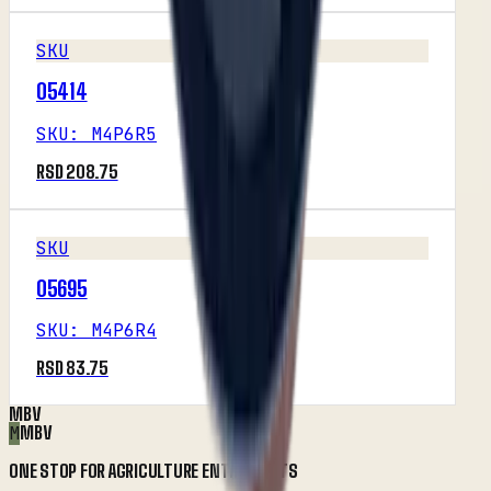
SKU
05414
SKU
:
M4P6R5
RSD 208.75
SKU
05695
SKU
:
M4P6R4
RSD 83.75
MBV
M
MBV
ONE STOP FOR AGRICULTURE ENTHUSIASTS