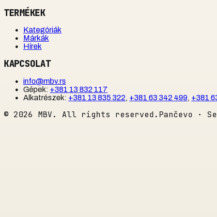
TERMÉKEK
Kategóriák
Márkák
Hírek
KAPCSOLAT
info@mbv.rs
Gépek
:
+381 13 832 117
Alkatrészek
:
+381 13 835 322
,
+381 63 342 499
,
+381 6
©
2026
MBV. All rights reserved.
Pančevo · Se