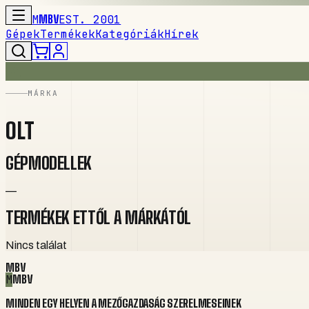
M
MBV
EST. 2001
Gépek
Termékek
Kategóriák
Hírek
MÁRKA
OLT
GÉPMODELLEK
—
TERMÉKEK ETTŐL A MÁRKÁTÓL
Nincs találat
MBV
M
MBV
MINDEN EGY HELYEN A MEZŐGAZDASÁG SZERELMESEINEK