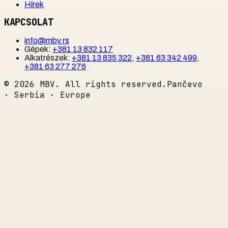
Hírek
KAPCSOLAT
info@mbv.rs
Gépek
:
+381 13 832 117
Alkatrészek
:
+381 13 835 322
,
+381 63 342 499
,
+381 63 277 276
©
2026
MBV. All rights reserved.
Pančevo
· Serbia · Europe