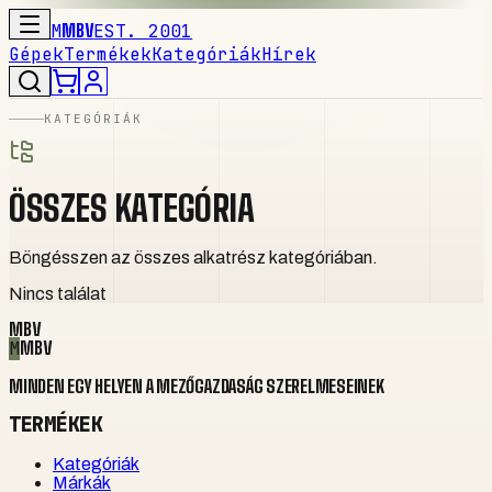
M
MBV
EST. 2001
Gépek
Termékek
Kategóriák
Hírek
KATEGÓRIÁK
ÖSSZES KATEGÓRIA
Böngésszen az összes alkatrész kategóriában.
Nincs találat
MBV
M
MBV
MINDEN EGY HELYEN A MEZŐGAZDASÁG SZERELMESEINEK
TERMÉKEK
Kategóriák
Márkák