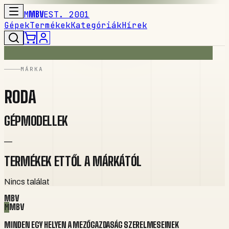
M
MBV
EST. 2001
Gépek
Termékek
Kategóriák
Hírek
MÁRKA
RODA
GÉPMODELLEK
—
TERMÉKEK ETTŐL A MÁRKÁTÓL
Nincs találat
MBV
M
MBV
MINDEN EGY HELYEN A MEZŐGAZDASÁG SZERELMESEINEK