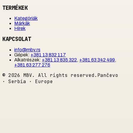
TERMÉKEK
Kategóriák
Márkák
Hírek
KAPCSOLAT
info@mbv.rs
Gépek
:
+381 13 832 117
Alkatrészek
:
+381 13 835 322
,
+381 63 342 499
,
+381 63 277 276
©
2026
MBV. All rights reserved.
Pančevo
· Serbia · Europe