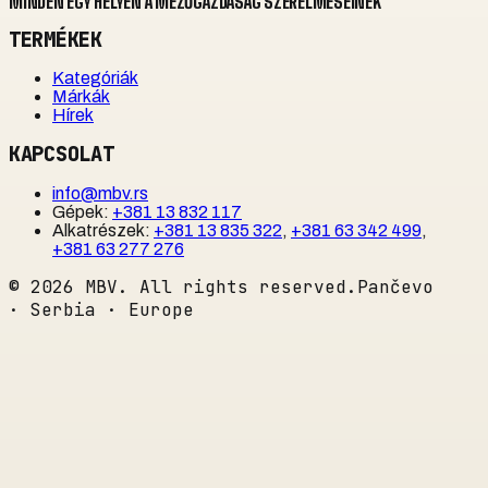
MINDEN EGY HELYEN A MEZŐGAZDASÁG SZERELMESEINEK
TERMÉKEK
Kategóriák
Márkák
Hírek
KAPCSOLAT
info@mbv.rs
Gépek
:
+381 13 832 117
Alkatrészek
:
+381 13 835 322
,
+381 63 342 499
,
+381 63 277 276
©
2026
MBV. All rights reserved.
Pančevo
· Serbia · Europe