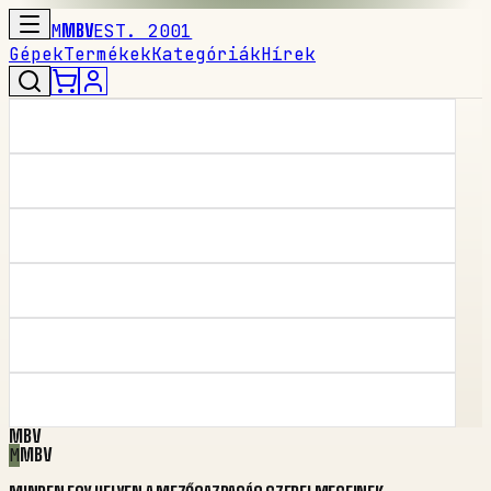
M
MBV
EST. 2001
Gépek
Termékek
Kategóriák
Hírek
MBV
M
MBV