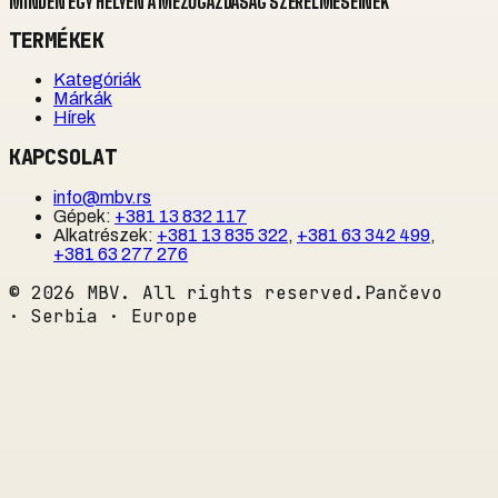
MINDEN EGY HELYEN A MEZŐGAZDASÁG SZERELMESEINEK
TERMÉKEK
Kategóriák
Márkák
Hírek
KAPCSOLAT
info@mbv.rs
Gépek
:
+381 13 832 117
Alkatrészek
:
+381 13 835 322
,
+381 63 342 499
,
+381 63 277 276
©
2026
MBV. All rights reserved.
Pančevo
· Serbia · Europe