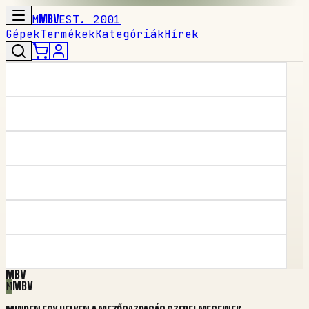
M
MBV
EST. 2001
Gépek
Termékek
Kategóriák
Hírek
MBV
M
MBV