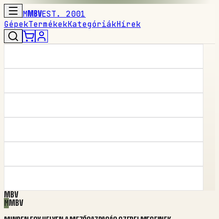
M
MBV
EST. 2001
Gépek
Termékek
Kategóriák
Hírek
MBV
M
MBV