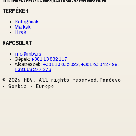
MINDEN EGY HELYEN A MEZŐGAZDASÁG SZERELMESEINEK
TERMÉKEK
Kategóriák
Márkák
Hírek
KAPCSOLAT
info@mbv.rs
Gépek
:
+381 13 832 117
Alkatrészek
:
+381 13 835 322
,
+381 63 342 499
,
+381 63 277 276
©
2026
MBV. All rights reserved.
Pančevo
· Serbia · Europe