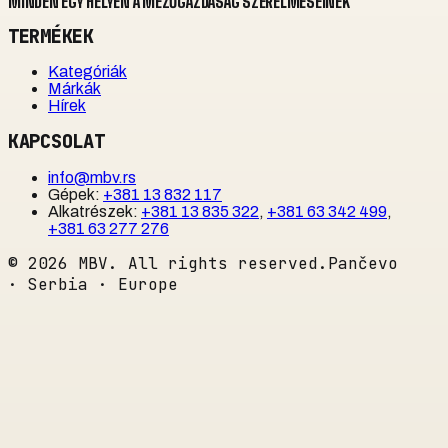
MINDEN EGY HELYEN A MEZŐGAZDASÁG SZERELMESEINEK
TERMÉKEK
Kategóriák
Márkák
Hírek
KAPCSOLAT
info@mbv.rs
Gépek
:
+381 13 832 117
Alkatrészek
:
+381 13 835 322
,
+381 63 342 499
,
+381 63 277 276
©
2026
MBV. All rights reserved.
Pančevo
· Serbia · Europe