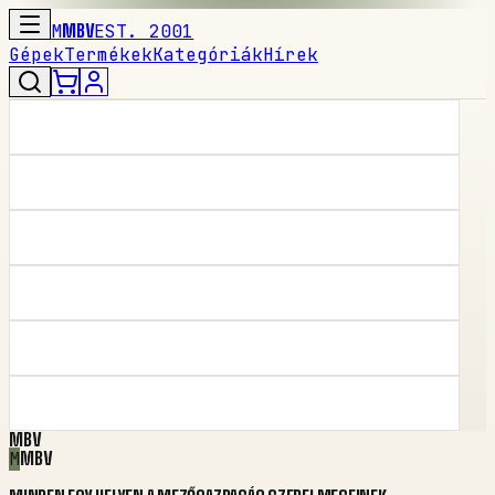
M
MBV
EST. 2001
Gépek
Termékek
Kategóriák
Hírek
MBV
M
MBV