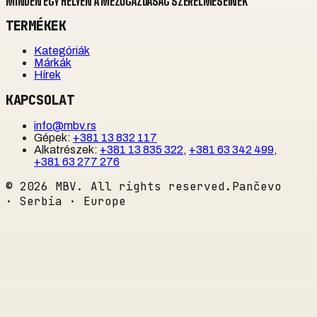
MINDEN EGY HELYEN A MEZŐGAZDASÁG SZERELMESEINEK
TERMÉKEK
Kategóriák
Márkák
Hírek
KAPCSOLAT
info@mbv.rs
Gépek
:
+381 13 832 117
Alkatrészek
:
+381 13 835 322
,
+381 63 342 499
,
+381 63 277 276
©
2026
MBV. All rights reserved.
Pančevo
· Serbia · Europe