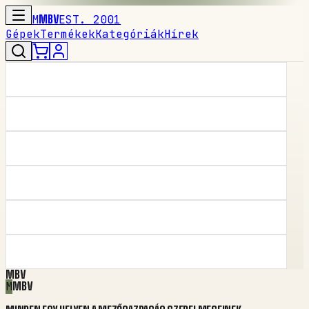
M
MBV
EST. 2001
Gépek
Termékek
Kategóriák
Hírek
MBV
M
MBV