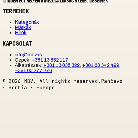
MINDEN EGY HELYEN A MEZŐGAZDASÁG SZERELMESEINEK
TERMÉKEK
Kategóriák
Márkák
Hírek
KAPCSOLAT
info@mbv.rs
Gépek
:
+381 13 832 117
Alkatrészek
:
+381 13 835 322
,
+381 63 342 499
,
+381 63 277 276
©
2026
MBV. All rights reserved.
Pančevo
· Serbia · Europe