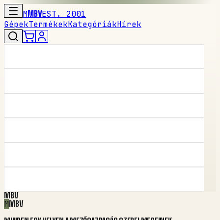
M
MBV
EST. 2001
Gépek
Termékek
Kategóriák
Hírek
MBV
M
MBV