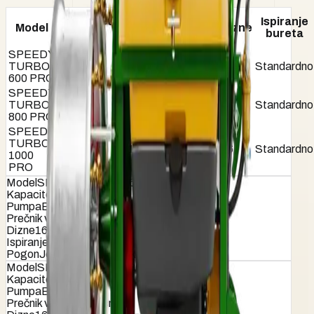
Prečnik
Kapacitet
Ispiranje
Model
Pumpa
ventilatora
Dizne
(lit)
bureta
(cm)
SPEEDY
TURBO
600
B-160
90
16
Standardno
600 PRO
SPEEDY
TURBO
800
B-160
90
16
Standardno
800 PRO
SPEEDY
TURBO
1000
B-160
90
16
Standardno
1000
PRO
Model
SPEEDY TURBO 600 PRO
Kapacitet (lit)
600
Pumpa
B-160
Prečnik ventilatora (cm)
90
Dizne
16
Ispiranje bureta
Standardno
Pogon
Jednostepeni reduktor
Model
SPEEDY TURBO 800 PRO
Kapacitet (lit)
800
Pumpa
B-160
Prečnik ventilatora (cm)
90