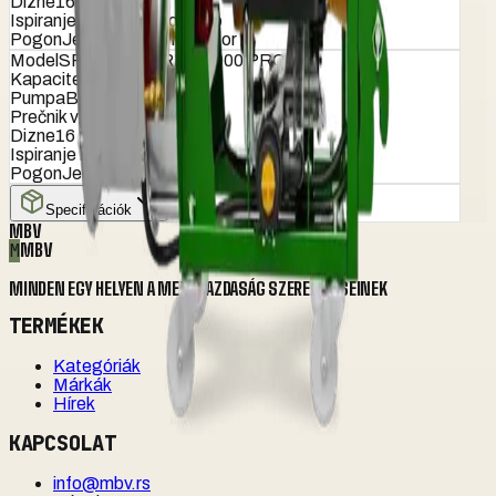
Dizne
16
Ispiranje bureta
Standardno
Pogon
Jednostepeni reduktor
Model
SPEEDY TURBO 1000 PRO
Kapacitet (lit)
1000
Pumpa
B-160
Prečnik ventilatora (cm)
90
Dizne
16
Ispiranje bureta
Standardno
Pogon
Jednostepeni reduktor
Specifikációk
MBV
M
MBV
MINDEN EGY HELYEN A MEZŐGAZDASÁG SZERELMESEINEK
TERMÉKEK
Kategóriák
Márkák
Hírek
KAPCSOLAT
info@mbv.rs