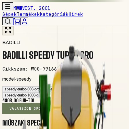
M
MBV
EST. 2001
Gépek
Termékek
Kategóriák
Hírek
BADILLI
BADILLI SPEEDY TURBO PRO
Cikkszám
:
WOO-79166
model-speedy
speedy-turbo-600-pro
speedy-turbo-800-pro
speedy-turbo-1000-pro
4908,00 EUR-TÓL
VÁLASSZON OPCIÓKAT
MŰSZAKI SPECIFIKÁCIÓ