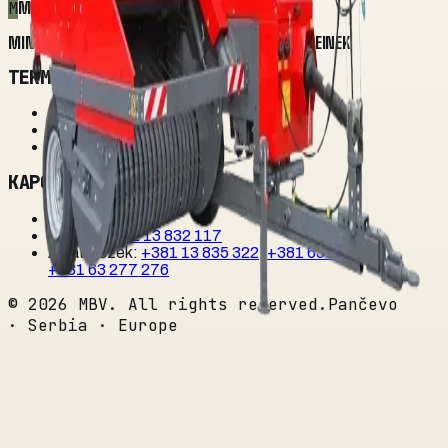
M
MBV
MINDEN EGY HELYEN A MEZŐGAZDASÁG SZERELMESEINEK
TERMÉKEK
Kategóriák
Márkák
Hírek
KAPCSOLAT
info@mbv.rs
Gépek
:
+381 13 832 117
Alkatrészek
:
+381 13 835 322
,
+381 63 342 499
,
+381 63 277 276
©
2026
MBV. All rights reserved.
Pančevo
· Serbia · Europe