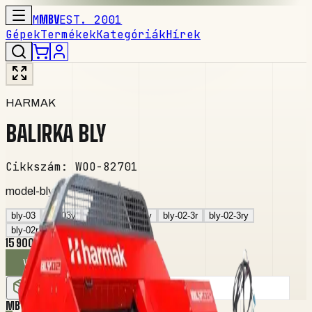
M
MBV
EST. 2001
Gépek
Termékek
Kategóriák
Hírek
HARMAK
BALIRKA BLY
Cikkszám
:
WOO-82701
model-bly
bly-03
bly-03y
bly-02
bly-02y
bly-02-3r
bly-02-3ry
bly-02r
bly-02ry
bly-02rw
15 900,00 EUR-TÓL
VÁLASSZON OPCIÓKAT
Specifikációk
MBV